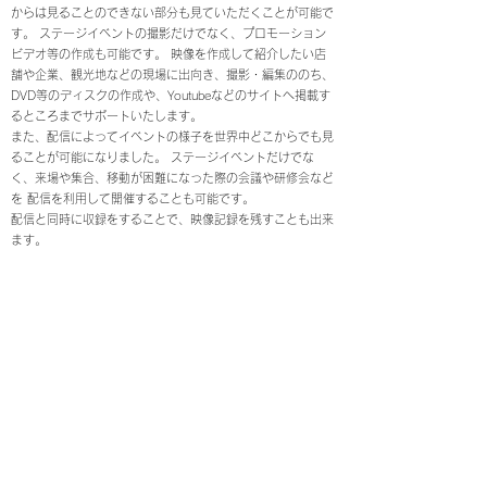
からは見ることのできない部分も見ていただくことが可能で
す。 ステージイベントの撮影だけでなく、プロモーション
ビデオ等の作成も可能です。 映像を作成して紹介したい店
舗や企業、観光地などの現場に出向き、撮影・編集ののち、
DVD等のディスクの作成や、Youtubeなどのサイトへ掲載す
るところまでサポートいたします。
また、配信によってイベントの様子を世界中どこからでも見
ることが可能になりました。 ステージイベントだけでな
く、来場や集合、移動が困難になった際の会議や研修会など
を 配信を利用して開催することも可能です。
配信と同時に収録をすることで、映像記録を残すことも出来
ます。
TEL：0948-30-1088
MAIL：tac@u-nw.com