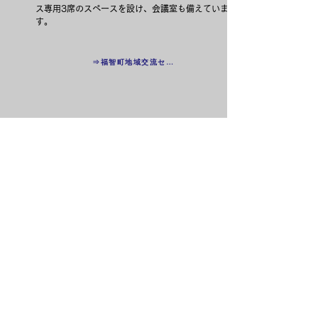
ス専用3席のスペースを設け、会議室も備えていま
す。
⇒福智町地域交流センター公式ＨＰ
06
嘉穂劇場
施設情報
〒820-0011
福岡県飯塚市柏の森959番地1
電話番号：0948-43-3448
嘉穂劇場は歌舞伎や観劇などの会場としてはもちろ
ん、市内小中学校や地元高校の発表会の場など文化
の発信源として、筑豊地域を見守ってきました。ま