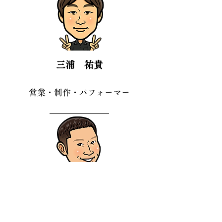
​三浦 祐貴
営業・制作・パフォーマー
小松 裕之介