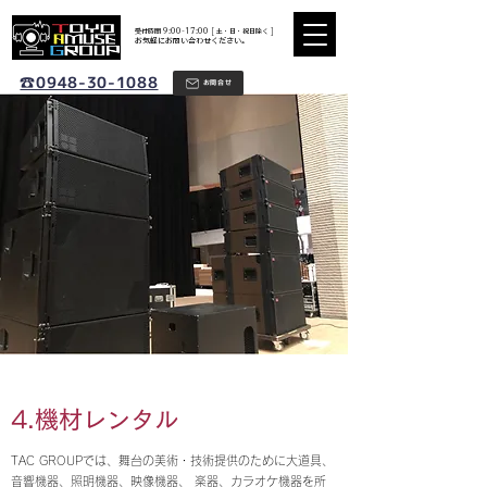
​受付時間 9:00-17:00 [ 土・日・祝日除く ]
​お気軽にお問い合わせください。
☎0948-30-1088
お問合せ
4.機材レンタル
TAC GROUPでは、舞台の美術・技術提供のために大道具、
音響機器、照明機器、映像機器、 楽器、カラオケ機器を所