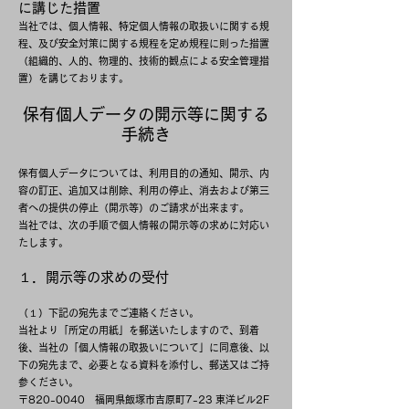
に講じた措置
当社では、個人情報、特定個人情報の取扱いに関する規
程、及び安全対策に関する規程を定め規程に則った措置
（組織的、人的、物理的、技術的観点による安全管理措
置）を講じております。
保有個人データの開示等に関する
手続き
保有個人データについては、利用目的の通知、開示、内
容の訂正、追加又は削除、利用の停止、消去および第三
者への提供の停止（開示等）のご請求が出来ます。
当社では、次の手順で個人情報の開示等の求めに対応い
たします。
１．開示等の求めの受付
（１）下記の宛先までご連絡ください。
当社より「所定の用紙」を郵送いたしますので、到着
後、当社の「個人情報の取扱いについて」に同意後、以
下の宛先まで、必要となる資料を添付し、郵送又はご持
参ください。
〒820-0040 福岡県飯塚市吉原町7-23 東洋ビル2F