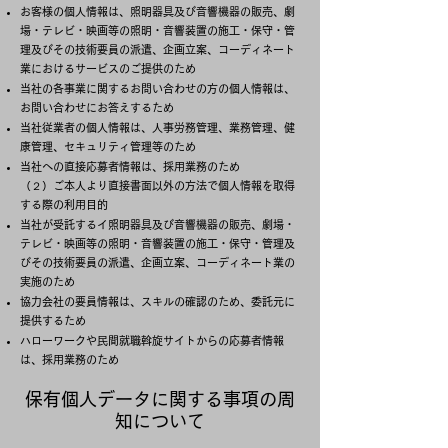
お客様の個人情報は、照明器具及び音響機器の販売、劇
場・テレビ・映画等の照明・音響装置の施工・保守・管
理及びその技術要員の派遣、企画立案、コーディネート
業におけるサービスのご提供のため
当社の各事業に関するお問い合わせの方の個人情報は、
お問い合わせにお答えするため
当社従業者の個人情報は、人事労務管理、業務管理、健
康管理、セキュリティ管理等のため
当社への直接応募者情報は、採用業務のため
（２）ご本人より直接書面以外の方法で個人情報を取得
する際の利用目的
当社が受託するイ照明器具及び音響機器の販売、劇場・
テレビ・映画等の照明・音響装置の施工・保守・管理及
びその技術要員の派遣、企画立案、コーディネート業の
実施のため
協力会社の要員情報は、スキルの確認のため、委託元に
提供するため
ハローワークや民間就職斡旋サイトからの応募者情報
は、採用業務のため
保有個人データに関する事項の周
知について