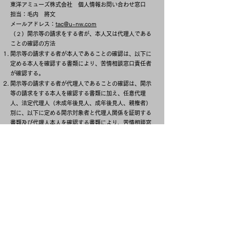
東洋アミューズ株式会社 個人情報お問い合わせ窓口
担当：毛内 將文
メールアドレス：
tac@u-nw.com
（２）開示等の請求をする者が、本人又は代理人である
ことの確認の方法
開示等の請求する者が本人であることの確認は、以下に
定める本人を確認する書類により、苦情相談窓口責任者
が確認する。
開示等の請求する者が代理人であることの確認は、開示
等の請求をする本人を確認する書類に加え、任意代理
人、法定代理人（未成年後見人、成年後見人、親権者）
別に、以下に定める開示対象者と代理人関係を証明する
書類及び代理人本人を確認する書類により、苦情相談窓
口責任者が確認する。
本人及び代理人本人を確認する書類は、以下に例示の写
真付きの公的機関発行の証明書の写しとする。
運転免許証
パスポート
マイナンバーカード（表面）
在留カード又は特別永住者証明書
開示対象者と代理人関係を証明する書類は、以下の通り
とする。
任意代理人の場合：「開示等の結果を受領する権限を委