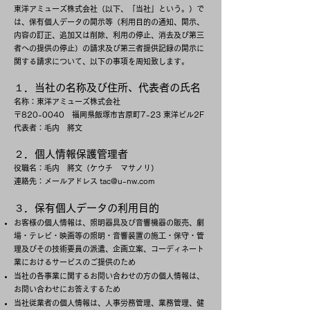
東洋アミューズ株式会社（以下、「当社」という。）で
は、保有個人データの開示等（利用目的の通知、開示、
内容の訂正、追加又は削除、利用の停止、消去及び第三
者への提供の停止）の請求及び第三者提供記録の開示に
関する請求について、以下の事項を周知致します。
１．当社の名称及び住所、代表者の氏名
名称：東洋アミューズ株式会社
〒820-0040 福岡県飯塚市吉原町7-23 東洋ビル2F
代表者：毛内 將文
２．個人情報保護管理者
役職名：毛内 將文（ケウチ マサノリ）
連絡先：メールアドレス tac@u-nw.com
３．保有個人データの利用目的
お客様の個人情報は、照明器具及び音響機器の販売、劇
場・テレビ・映画等の照明・音響装置の施工・保守・管
理及びその技術要員の派遣、企画立案、コーディネート
業におけるサービスのご提供のため
当社の各事業に関するお問い合わせの方の個人情報は、
お問い合わせにお答えするため
当社従業者の個人情報は、人事労務管理、業務管理、健