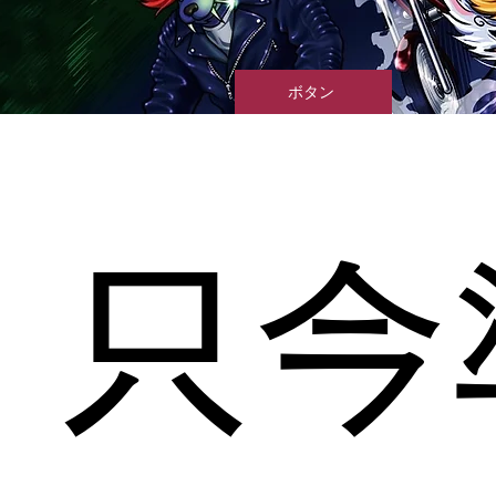
ボタン
​只