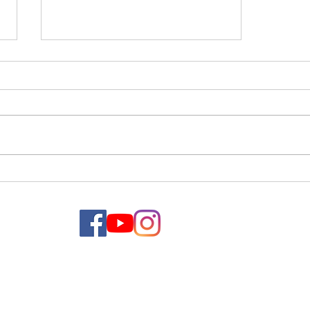
トークショーのセットをご紹
介
TEL：0948-30-1088
MAIL：tac@u-nw.com
〒820-0040 福岡県飯塚市吉原町7-23 東洋ビル 事務局 2F